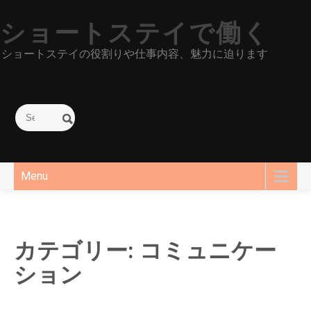
Skip
to
ショートステイで働く
content
ショートステイの役割りや仕事内容、魅力に迫ります
Menu
カテゴリー:
コミュニケー
ション