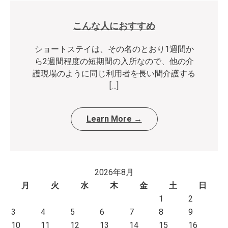
こんな人におすすめ
ショートステイは、その名のとおり1週間か
ら2週間程度の短期間の入所なので、他の介
護現場のように同じ利用者を長い間介護する
[…]
Learn More →
2026年8月
月
火
水
木
金
土
日
1
2
3
4
5
6
7
8
9
10
11
12
13
14
15
16